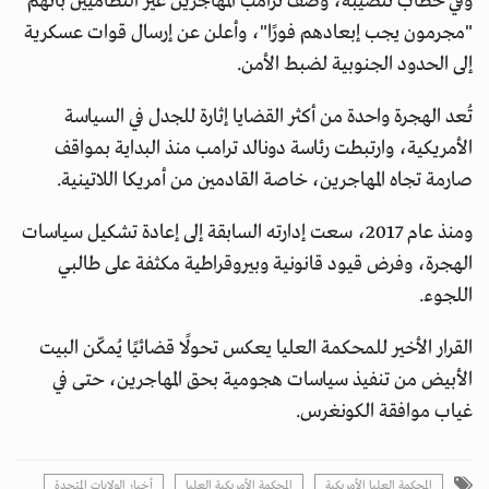
وفي خطاب تنصيبه، وصف ترامب المهاجرين غير النظاميين بأنهم
"مجرمون يجب إبعادهم فورًا"، وأعلن عن إرسال قوات عسكرية
إلى الحدود الجنوبية لضبط الأمن.
تُعد الهجرة واحدة من أكثر القضايا إثارة للجدل في السياسة
الأمريكية، وارتبطت رئاسة دونالد ترامب منذ البداية بمواقف
صارمة تجاه المهاجرين، خاصة القادمين من أمريكا اللاتينية.
ومنذ عام 2017، سعت إدارته السابقة إلى إعادة تشكيل سياسات
الهجرة، وفرض قيود قانونية وبيروقراطية مكثفة على طالبي
اللجوء.
القرار الأخير للمحكمة العليا يعكس تحولًا قضائيًا يُمكّن البيت
الأبيض من تنفيذ سياسات هجومية بحق المهاجرين، حتى في
غياب موافقة الكونغرس.
المحكمة العليا الأمريكية
المحكمة الأمريكية العليا
أخبار الولايات المتحدة