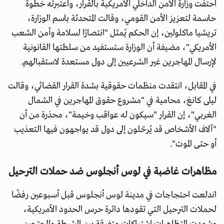
احتفت وزارة الأمن الداخلي الأمريكية بالقرار، واعتبرته خطوة
حاسمة لتعزيز الأمن القومي، وقالت المتحدثة باسم الوزارة،
تريشيا ماكلولين، إن الحكم يُمثل "انتصارًا لسلامة وأمن الشعب
الأمريكي"، مضيفة أن الوزارة ستستفيد من سلطتها القانونية
لإرسال المهاجرين غير الشرعيين إلى دول مستعدة لاستقبالهم.
في المقابل، انتقدت منظمات حقوقية بشدة القرار القضائي، وقالت
ليلى كانغ، محامية في "مشروع حقوق المهاجرين في الشمال
الغربي"، إن القرار "سيكون له عواقب وخيمة"، محذرة من أن
"آلاف الأشخاص قد يُرحّلون إلى دول قد يواجهون فيها التعذيب
أو حتى الموت".
مظاهرات غاضبة في لوس أنجلوس ضد حملات الترحيل
اندلعت احتجاجات في مدينة لوس أنجلوس قبل أسبوعين رفضًا
لحملات الترحيل التي تقودها دائرة حرس الحدود الأمريكية،