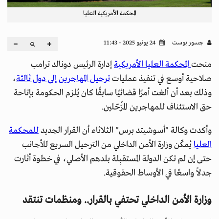
المحكمة الأمريكية العليا
جسور بوست
24 يونيو 2025 - 11:43
منحت
المحكمة العليا الأمريكية
إدارة الرئيس دونالد ترامب
صلاحية أوسع في تنفيذ عمليات
ترحيل المهاجرين إلى دول ثالثة
،
وذلك بعد أن ألغت أمرًا قضائيًا سابقًا كان يُلزم الحكومة بإتاحة
حق الاستئناف للمهاجرين المُرَحّلين.
وأكدت وكالة "أسوشيتد برس" الثلاثاء أن القرار الجديد
للمحكمة
العليا
يُمكّن وزارة الأمن الداخلي من الترحيل السريع للأجانب
حتى إن لم تكن الدولة المستقبِلة بلدهم الأصلي، في خطوة أثارت
جدلاً واسعًا في الأوساط الحقوقية.
وزارة الأمن الداخلي تحتفي بالقرار.. ومنظمات تنتقد