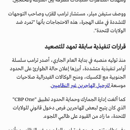
وشهدت التظاهرات اشتباكات متفرقة بين الشرطة والمحتجين.
ووصف ستيفن ميلر، مستشار ترامب المقرّب وصاحب التوجهات
المتشددة في ملف الهجرة، هذه الاحتجاجات بأنها "تمرد ضد
الولايات المتحدة".
قرارات تنفيذية سابقة تمهد للتصعيد
منذ توليه منصبه في بداية العام الجاري، أصدر ترامب سلسلة
أوامر تنفيذية متشددة، أبرزها إعلان حالة الطوارئ على الحدود
الجنوبية مع المكسيك، ومنح الوكالات الفيدرالية صلاحيات
موسعة
لترحيل المهاجرين غير النظاميين
.
كما ألغت إدارة الجمارك وحماية الحدود تطبيق "CBP One"
الذي كان يتيح لبعض المهاجرين فرص دخول قانوني للولايات
المتحدة، ما زاد من القيود على طالبي اللجوء.