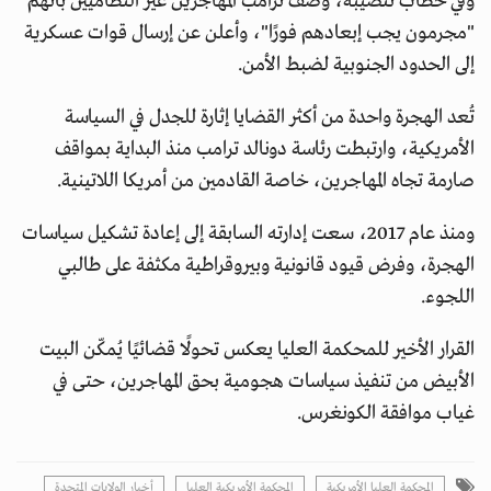
وفي خطاب تنصيبه، وصف ترامب المهاجرين غير النظاميين بأنهم
"مجرمون يجب إبعادهم فورًا"، وأعلن عن إرسال قوات عسكرية
إلى الحدود الجنوبية لضبط الأمن.
تُعد الهجرة واحدة من أكثر القضايا إثارة للجدل في السياسة
الأمريكية، وارتبطت رئاسة دونالد ترامب منذ البداية بمواقف
صارمة تجاه المهاجرين، خاصة القادمين من أمريكا اللاتينية.
ومنذ عام 2017، سعت إدارته السابقة إلى إعادة تشكيل سياسات
الهجرة، وفرض قيود قانونية وبيروقراطية مكثفة على طالبي
اللجوء.
القرار الأخير للمحكمة العليا يعكس تحولًا قضائيًا يُمكّن البيت
الأبيض من تنفيذ سياسات هجومية بحق المهاجرين، حتى في
غياب موافقة الكونغرس.
المحكمة العليا الأمريكية
المحكمة الأمريكية العليا
أخبار الولايات المتحدة