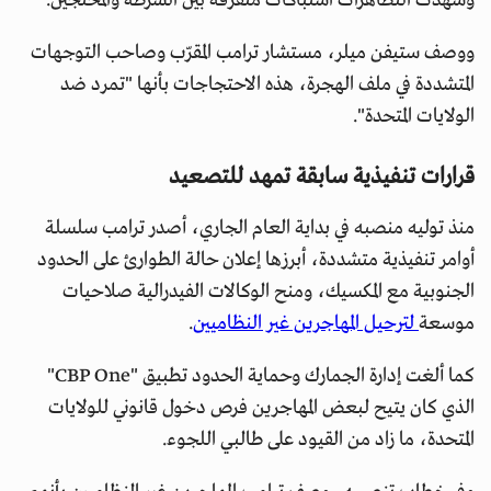
وشهدت التظاهرات اشتباكات متفرقة بين الشرطة والمحتجين.
ووصف ستيفن ميلر، مستشار ترامب المقرّب وصاحب التوجهات
المتشددة في ملف الهجرة، هذه الاحتجاجات بأنها "تمرد ضد
الولايات المتحدة".
قرارات تنفيذية سابقة تمهد للتصعيد
منذ توليه منصبه في بداية العام الجاري، أصدر ترامب سلسلة
أوامر تنفيذية متشددة، أبرزها إعلان حالة الطوارئ على الحدود
الجنوبية مع المكسيك، ومنح الوكالات الفيدرالية صلاحيات
موسعة
لترحيل المهاجرين غير النظاميين
.
كما ألغت إدارة الجمارك وحماية الحدود تطبيق "CBP One"
الذي كان يتيح لبعض المهاجرين فرص دخول قانوني للولايات
المتحدة، ما زاد من القيود على طالبي اللجوء.