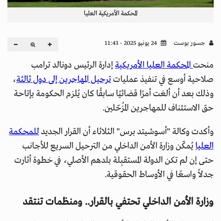
المحكمة الأمريكية العليا
جسور بوست
24 يونيو 2025 - 11:43
منحت
المحكمة العليا الأمريكية
إدارة الرئيس دونالد ترامب
صلاحية أوسع في تنفيذ عمليات
ترحيل المهاجرين إلى دول ثالثة
،
وذلك بعد أن ألغت أمرًا قضائيًا سابقًا كان يُلزم الحكومة بإتاحة
حق الاستئناف للمهاجرين المُرَحّلين.
وأكدت وكالة "أسوشيتد برس" الثلاثاء أن القرار الجديد
للمحكمة
العليا
يُمكّن وزارة الأمن الداخلي من الترحيل السريع للأجانب
حتى إن لم تكن الدولة المستقبِلة بلدهم الأصلي، في خطوة أثارت
جدلاً واسعًا في الأوساط الحقوقية.
وزارة الأمن الداخلي تحتفي بالقرار.. ومنظمات تنتقد