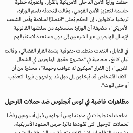
احتفت وزارة الأمن الداخلي الأمريكية بالقرار، واعتبرته خطوة
حاسمة لتعزيز الأمن القومي، وقالت المتحدثة باسم الوزارة،
تريشيا ماكلولين، إن الحكم يُمثل "انتصارًا لسلامة وأمن الشعب
الأمريكي"، مضيفة أن الوزارة ستستفيد من سلطتها القانونية
لإرسال المهاجرين غير الشرعيين إلى دول مستعدة لاستقبالهم.
في المقابل، انتقدت منظمات حقوقية بشدة القرار القضائي، وقالت
ليلى كانغ، محامية في "مشروع حقوق المهاجرين في الشمال
الغربي"، إن القرار "سيكون له عواقب وخيمة"، محذرة من أن
"آلاف الأشخاص قد يُرحّلون إلى دول قد يواجهون فيها التعذيب
أو حتى الموت".
مظاهرات غاضبة في لوس أنجلوس ضد حملات الترحيل
اندلعت احتجاجات في مدينة لوس أنجلوس قبل أسبوعين رفضًا
لحملات الترحيل التي تقودها دائرة حرس الحدود الأمريكية،