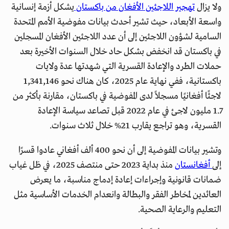
ولا يزال
تهجير اللاجئين الأفغان من باكستان
يشكل أزمة إنسانية
واسعة الأبعاد، حيث تشير أحدث بيانات مفوضية الأمم المتحدة
السامية لشؤون اللاجئين إلى أن عدد اللاجئين الأفغان المسجلين
في باكستان قد انخفض بشكل حاد خلال السنوات الأخيرة بعد
حملات الطرد والإعادة القسرية التي شهدتها عدة ولايات
باكستانية، ففي نهاية عام 2025، كان هناك نحو 1,341,146
لاجئًا أفغانيًا مسجلاً لدى المفوضية في باكستان، مقارنة بأكثر من
1.7 مليون لاجئ في عام 2022 قبل تصاعد سياسة الإعادة
القسرية، وهو تراجع يقارب 21% خلال ثلاث سنوات.
وتشير بيانات المفوضية إلى أن نحو 400 ألف أفغاني عادوا قسرًا
إلى
أفغانستان
منذ بداية 2023 حتى منتصف 2025، في ظل غياب
ضمانات قانونية وإجراءات إعادة إدماج مناسبة، ما يعرض
العائدين لمخاطر الفقر والبطالة وانعدام الخدمات الأساسية مثل
التعليم والرعاية الصحية.