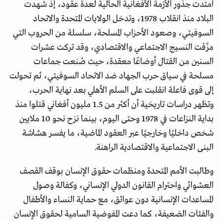
امتدت جذور الأزمة الأفغانية الحالية لعدة عقود، إذ شهدت
البلاد منذ انقلاب 1978، وتدخل الولايات المتحدة والاتحاد
السوفيتي، وصعود الأحزاب المسلحة، سلسلة من الحروب التي
مزّقت النسيج الاجتماعي والاقتصادي، وقد تركت عشرات
السنين من القتال أوضاعًا معقدة، حيث صُنعت جماعات
مسلحة في سياق حرب الجهاد ضد الاتحاد السوفيتي، ثم تحولت
إلى قوى فاعلة انقلبت على السلم الأهلي بعد نهاية الحرب،
وتظهر دراسات تاريخية أن أكثر من 1.5 مليون أفغاني قتلوا منذ
بداية النزاعات في 1978 وحتى اليوم، بينما نزح نحو 10 ملايين
شخص داخليًا وخارجيًا عبر العقود الماضية، ما يفسر هشاشة
البنى الاجتماعية والاقتصادية الراهنة.
وطالبت الأمم المتحدة ومنظمات حقوق الإنسان بوقف القصف
العشوائي واحترام القانون الدولي الإنساني، وكفالة وصول
المساعدات الإنسانية دون عوائق، مع حماية النساء والأطفال
والفئات الضعيفة، كما دعت المفوضية السامية لحقوق الإنسان