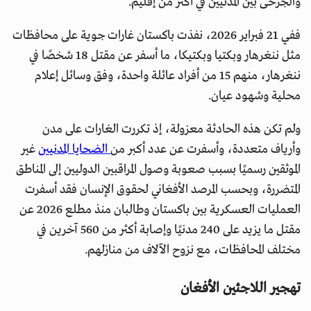
والجرحى بين المدنيين في أكثر من إقليم.
ففي 21 فبراير 2026، نفذت باكستان غارات جوية على محافظات
مثل ننغرهار وبكتيا وبكتیکا، ما أسفر عن مقتل 18 شخصًا في
ننغرهار، منهم 15 من أفراد عائلة واحدة، وفق وسائل إعلام
محلية وشهود عيان.
ولم تكن هذه الحادثة معزولة، إذ تكررت الغارات على مدن
وأرياف متعددة، وأسفرت عن عدد أكبر من
الضحايا المدنيين
غير
الموثقين رسميًا بسبب صعوبة وصول المراقبين الدوليين إلى المناطق
المتضررة، وبحسب المرصد الأفغاني لحقوق الإنسان فقد أسفرت
العمليات العسكرية بين باكستان وطالبان منذ مطلع 2026 عن
مقتل ما يزيد على 240 مدنيًا وإصابة أكثر من 560 آخرين في
مختلف المحافظات، مع نزوح الآلاف من منازلهم.
تهجير اللاجئين الأفغان