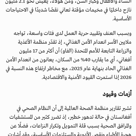
النساء والأطفال وكبار السن، ومن هؤلاء، يعيش نحو 2.1 مليون
نازح داخليًا في مخيمات مؤقتة تعاني نقصًا شديدًا في الاحتياجات
الأساسية.
وبسبب العنف وتقييد حرية العمل لدى فئات واسعة، تواجه
ملايين الأسر انعدام الأمن الغذائي، إذ تقدّر منظمة الأغذية
والزراعة التابعة للأمم المتحدة (الفاو) أن أكثر من 17 مليون
أفغاني، أي ما يقارب 40% من السكان، يعانون من انعدام الأمن
الغذائي الحاد بنهاية عام 2025، مع مخاطر ارتفاع هذه النسبة في
2026 إذا استمرت القيود الأمنية والاقتصادية.
أزمات وقيود
تشير تقارير منظمة الصحة العالمية إلى أن النظام الصحي في
أفغانستان في حالة تدهور خطير، إذ تضرر كثير من المستشفيات
والمرافق الصحية بسبب قلة التمويل وتكرار النزاعات، فضلًا عن
هجرة الأطباء ونقص الأدوية والمستلزمات الأساسية، وقد أشارت