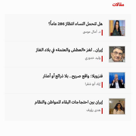
مقالات
هل تتحمل النساء انتظارَ 286 عاماً؟
د. آمال موسى
إيران.. لغز «العطش والعتمة» في بلاد الغاز
وليد خدوري
فنزويلا: واقع صريح.. بلا ذرائع أو أعذار
إياد أبو شقرا
إيران بين احتجاجات البقاء للمواطن والنظام
هدى رؤوف