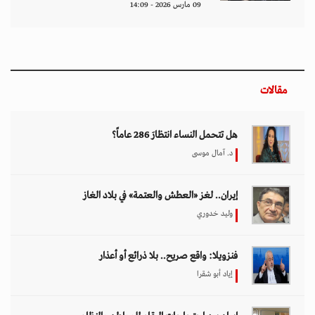
فنزويلا: واقع صريح.. بلا ذرائع أو أعذار
إياد أبو شقرا
إيران بين احتجاجات البقاء للمواطن والنظام
هدى رؤوف
اختيار المحرر
بين حماية الحقوق وتعزيز الأمن الدولي.. نقاشات
معمّقة في مجلس حقوق الإنسان حول مكافحة
الإرهاب
11 مارس 2026 - 09:30
بين الفقر وخطر الانفجار.. الأفغان يواجهون الموت