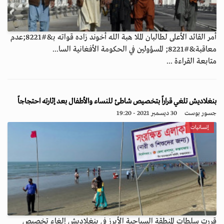
أمر القائد الأعلى لطالبان الملا هبة الله أخوند زاده قواته بـ&#8221;عدم
معاقبة&#8221; المسؤولين في الحكومة الأفغانية السا...
متابعة القراءة ...
بنغلاديش تلغي قراراً بتخصيص شاطئ للنساء والأطفال بعد إثارته احتجاجاً
جسور بوست
30 ديسمبر 2021 - 19:20
إنسانيات
قررت سلطات المنطقة السياحية الأبرز في بنغلاديش إلغاء تخصيص