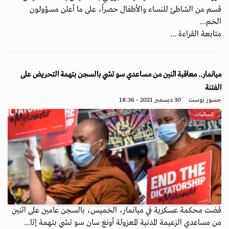
قسم من الشاطئ للنساء والأطفال حصراً، على ما أعلن مسؤولون
الخم...
متابعة القراءة ...
ميانمار.. معاقبة اثنين من مساعدي سو تشي بالسجن بتهمة التحريض على
الفتنة
جسور بوست
30 ديسمبر 2021 - 18:36
إنسانيات
قضت محكمة عسكرية في ميانمار، الخميس، بالسجن عامين على اثنين
من مساعدي الزعيمة المدنية المعزولة أونغ سان سو تشي بتهمة إثا...