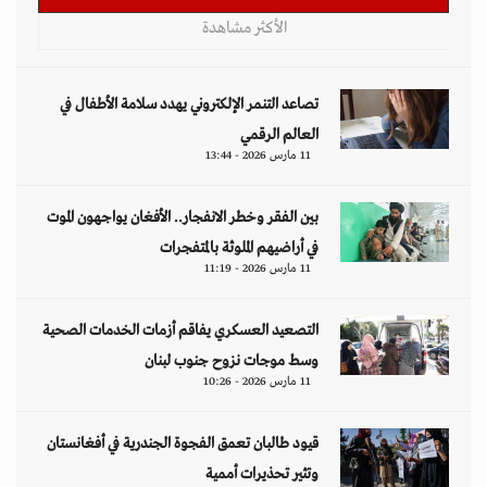
قيود طالبان تعمق الفجوة الجندرية في أفغانستان
وتثير تحذيرات أممية
09 مارس 2026 - 14:09
مقالات
هل تتحمل النساء انتظارَ 286 عاماً؟
د. آمال موسى
إيران.. لغز «العطش والعتمة» في بلاد الغاز
وليد خدوري