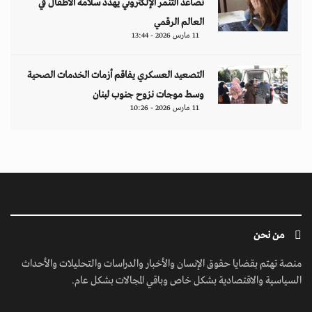
منصة تهتم بقضايا حقوق الإنسان والأخبار والدراسات والتحليلات والأحداث
السياسية والاقتصادية بشكل خاص وباقي المجالات بشكل عام.
ابق على تواصل معنا
مبنى إيريديوم - البرشاء الأولى - شارع أم سقيم - دبي - الإمارات العربية المتحدة -
مكتب رقم 222-01
contact@jusoorpost.com
0097145832243
روابط سريعة
الرئيسية