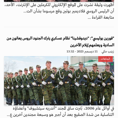
أظهرت وثيقة نشرت على الموقع الإلكتروني للكرملين على الإنترنت، الأحد،
أن الرئيس الروسي فلاديمير بوتين وقع مرسوما بشأن الت...
متابعة القراءة ...
"فورين بوليسي": "ديدوفشينا" نظام عسكري يترك الجنود الروس يعانون من
السادية ويعلمهم إيلام الآخرين
زينب مكي
11 ديسمبر 2023 - 13:32
اتجاهات
في أوائل عام 2006، بُترت ساق المجند "أندريه سيتشيوف" وأعضاؤه
التناسلية من شدة الصقيع بعد أن أجبر هو وسبعة مجندين آخرين ع...