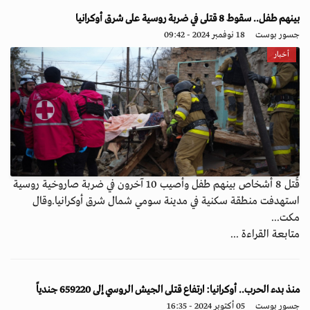
بينهم طفل.. سقوط 8 قتلى في ضربة روسية على شرق أوكرانيا
جسور بوست
18 نوفمبر 2024 - 09:42
أخبار
قُتل 8 أشخاص بينهم طفل وأصيب 10 آخرون في ضربة صاروخية روسية
استهدفت منطقة سكنية في مدينة سومي شمال شرق أوكرانيا.وقال
مكت...
متابعة القراءة ...
منذ بدء الحرب.. أوكرانيا: ارتفاع قتلى الجيش الروسي إلى 659220 جندياً
جسور بوست
05 أكتوبر 2024 - 16:35