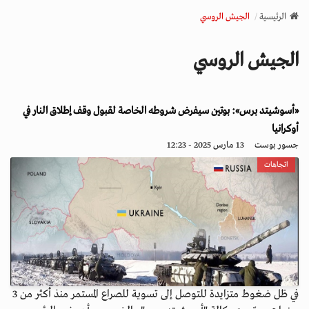
v
الرئيسية
الجيش الروسي
i
g
الجيش الروسي
a
t
i
«أسوشيتد برس»: بوتين سيفرض شروطه الخاصة لقبول وقف إطلاق النار في
o
n
أوكرانيا
جسور بوست
13 مارس 2025 - 12:23
اتجاهات
في ظل ضغوط متزايدة للتوصل إلى تسوية للصراع المستمر منذ أكثر من 3