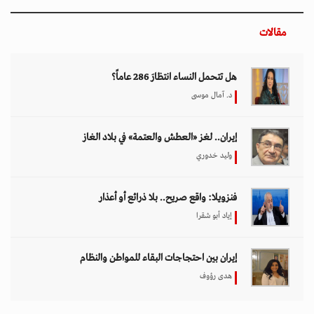
مقالات
هل تتحمل النساء انتظارَ 286 عاماً؟
د. آمال موسى
إيران.. لغز «العطش والعتمة» في بلاد الغاز
وليد خدوري
فنزويلا: واقع صريح.. بلا ذرائع أو أعذار
إياد أبو شقرا
إيران بين احتجاجات البقاء للمواطن والنظام
هدى رؤوف