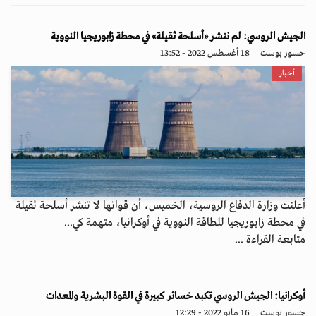
الجيش الروسي: لم ننشر «أسلحة ثقيلة» في محطة زابوريجيا النووية
جسور بوست
18 أغسطس 2022 - 13:52
أخبار
أعلنت وزارة الدفاع الروسية، الخميس، أن قواتها لا تنشر أسلحة ثقيلة
في محطة زابوريجيا للطاقة النووية في أوكرانيا، متهمة كي...
متابعة القراءة ...
أوكرانيا: الجيش الروسي تكبد خسائر كبيرة في القوة البشرية والمعدات
جسور بوست
16 مايو 2022 - 12:29