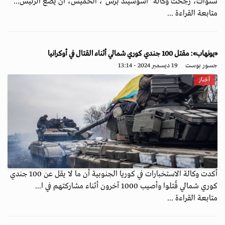
سنوات، رجّحت وكالة "أسوشيتد برس"، الخميس، أن يضع الرئيس...
متابعة القراءة ...
«يونهاب»: مقتل 100 جندي كوري شمالي أثناء القتال في أوكرانيا
جسور بوست
19 ديسمبر 2024 - 13:14
أخبار
أكدت وكالة الاستخبارات في كوريا الجنوبية أن ما لا يقل عن 100 جندي
كوري شمالي قُتلوا وأصيب 1000 آخرون أثناء مشاركتهم في ا...
متابعة القراءة ...