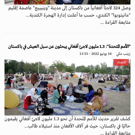
وصل 324 لاجئاً أفغانياً من باكستان إلى مدينة "وينيبيج" عاصمة إقليم
"مانيتوبوا" الكندي، حسب ما أعلنت إدارة الهجرة الكندية...
متابعة القراءة ...
"الأمم المتحدة": 1.3 مليون لاجئ أفغاني يبحثون عن سبل العيش في باكستان
زينب مكي
16 يونيو 2022 - 13:53
اقتصاد
كشف تقرير حديث للأمم المتحدة أن نحو 1.3 مليون لاجئ أفغاني يقيمون
حاليًا في باكستان، حيث فر آلاف الأفغان منذ استيلاء طالب...
متابعة القراءة ...