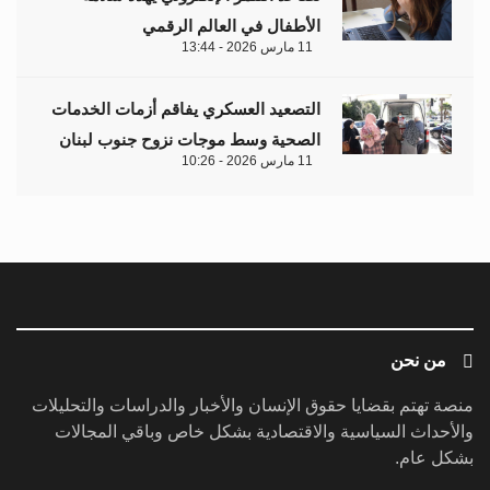
منصة تهتم بقضايا حقوق الإنسان والأخبار والدراسات والتحليلات
والأحداث السياسية والاقتصادية بشكل خاص وباقي المجالات
بشكل عام.
ابق على تواصل معنا
مبنى إيريديوم - البرشاء الأولى - شارع أم سقيم - دبي - الإمارات
العربية المتحدة - مكتب رقم 222-01
contact@jusoorpost.com
0097145832243
روابط سريعة
الرئيسية