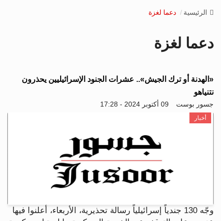
v
الرئيسية
دعما لغزة
i
g
دعما لغزة
a
t
i
o
«الهدنة أو ترك الجيش».. عشرات الجنود الإسرائيليين يحذرون
n
نتنياهو
جسور بوست
09 أكتوبر 2024 - 17:28
أخبار
وجّه 130 جندياً إسرائيلياً رسالة تحذيرية، الأربعاء، أعلنوا فيها