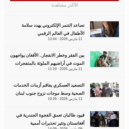
قيود طالبان تعمق الفجوة الجندرية في
أفغانستان وتثير تحذيرات أممية
09 مارس 2026 - 14:09
مقالات
هل تتحمل النساء انتظارَ 286 عاماً؟
د. آمال موسى
إيران.. لغز «العطش والعتمة» في بلاد الغاز
وليد خدوري