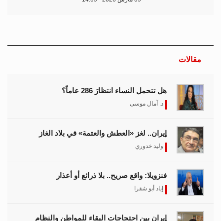
فنزويلا: واقع صريح.. بلا ذرائع أو أعذار
إياد أبو شقرا
إيران بين احتجاجات البقاء للمواطن والنظام
هدى رؤوف
اختيار المحرر
بين حماية الحقوق وتعزيز الأمن الدولي..
نقاشات معمّقة في مجلس حقوق الإنسان
حول مكافحة الإرهاب
11 مارس 2026 - 09:30
بين الفقر وخطر الانفجار.. الأفغان يواجهون