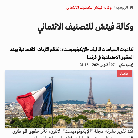
v
الرئيسية
وكالة فيتش للتصنيف الائتماني
i
g
وكالة فيتش للتصنيف الائتماني
a
t
i
تداعيات السياسات المالية.. «الإيكونوميست»: تفاقم الأزمات الاقتصادية يهدد
o
n
الحقوق الاجتماعية في فرنسا
زينب مكي
07 أكتوبر 2024 - 21:16
اقتصاد
أكد تقرير نشرته مجلة "الإيكونوميست" الاثنين، تأثر حقوق المواطنين