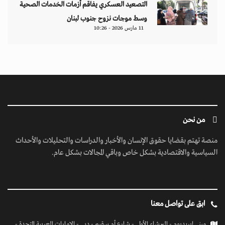
التصعيد العسكري يفاقم أزمات الخدمات الصحية
وسط موجات نزوح جنوب لبنان
11 مارس 2026 - 10:26
من نحن
منصة تهتم بقضايا حقوق الإنسان والأخبار والدراسات والتحليلات والأحداث
السياسية والاقتصادية بشكل خاص وباقي المجالات بشكل عام.
ابق على تواصل معنا
مبنى إيريديوم - البرشاء الأولى - شارع أم سقيم - دبي - الإمارات العربية المتحدة -