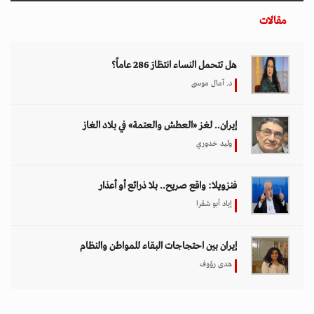
مقالات
هل تتحمل النساء انتظارَ 286 عاماً؟
د. آمال موسى
إيران.. لغز «العطش والعتمة» في بلاد الغاز
وليد خدوري
فنزويلا: واقع صريح.. بلا ذرائع أو أعذار
إياد أبو شقرا
إيران بين احتجاجات البقاء للمواطن والنظام
هدى رؤوف