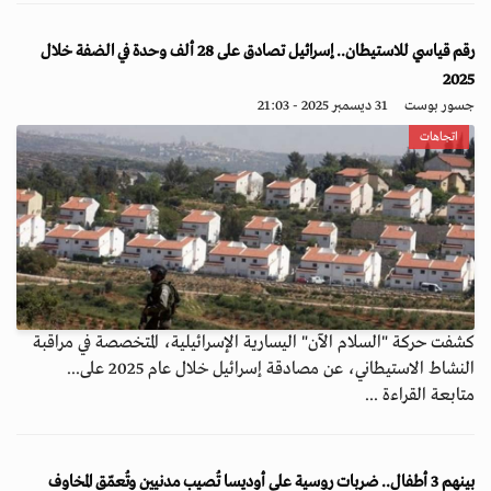
رقم قياسي للاستيطان.. إسرائيل تصادق على 28 ألف وحدة في الضفة خلال
2025
جسور بوست
31 ديسمبر 2025 - 21:03
اتجاهات
كشفت حركة "السلام الآن" اليسارية الإسرائيلية، المتخصصة في مراقبة
النشاط الاستيطاني، عن مصادقة إسرائيل خلال عام 2025 على...
متابعة القراءة ...
بينهم 3 أطفال.. ضربات روسية على أوديسا تُصيب مدنيين وتُعمّق المخاوف