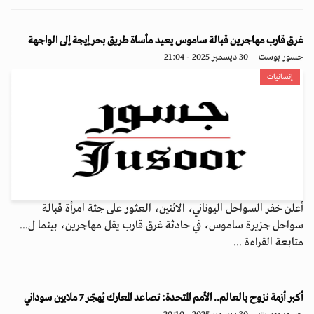
غرق قارب مهاجرين قبالة ساموس يعيد مأساة طريق بحر إيجة إلى الواجهة
جسور بوست
30 ديسمبر 2025 - 21:04
إنسانيات
أعلن خفر السواحل اليوناني، الاثنين، العثور على جثة امرأة قبالة
سواحل جزيرة ساموس، في حادثة غرق قارب يقل مهاجرين، بينما ل...
متابعة القراءة ...
أكبر أزمة نزوح بالعالم.. الأمم المتحدة: تصاعد المعارك يُهجّر 7 ملايين سوداني