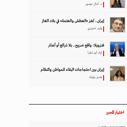
د. آمال موسى
إيران.. لغز «العطش والعتمة» في بلاد الغاز
وليد خدوري
فنزويلا: واقع صريح.. بلا ذرائع أو أعذار
إياد أبو شقرا
إيران بين احتجاجات البقاء للمواطن والنظام
هدى رؤوف
اختيار المحرر