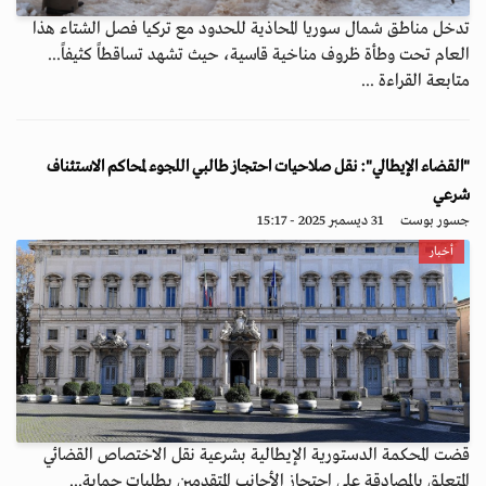
تدخل مناطق شمال سوريا المحاذية للحدود مع تركيا فصل الشتاء هذا
العام تحت وطأة ظروف مناخية قاسية، حيث تشهد تساقطاً كثيفاً...
متابعة القراءة ...
"القضاء الإيطالي": نقل صلاحيات احتجاز طالبي اللجوء لمحاكم الاستئناف
شرعي
جسور بوست
31 ديسمبر 2025 - 15:17
أخبار
قضت المحكمة الدستورية الإيطالية بشرعية نقل الاختصاص القضائي
المتعلق بالمصادقة على احتجاز الأجانب المتقدمين بطلبات حماية...