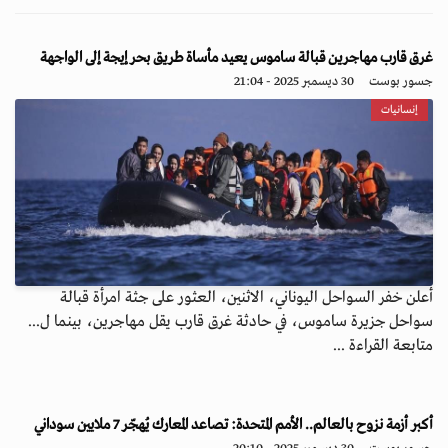
غرق قارب مهاجرين قبالة ساموس يعيد مأساة طريق بحر إيجة إلى الواجهة
جسور بوست
30 ديسمبر 2025 - 21:04
إنسانيات
أعلن خفر السواحل اليوناني، الاثنين، العثور على جثة امرأة قبالة
سواحل جزيرة ساموس، في حادثة غرق قارب يقل مهاجرين، بينما ل...
متابعة القراءة ...
أكبر أزمة نزوح بالعالم.. الأمم المتحدة: تصاعد المعارك يُهجّر 7 ملايين سوداني