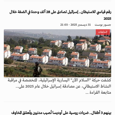
رقم قياسي للاستيطان.. إسرائيل تصادق على 28 ألف وحدة في الضفة خلال
2025
جسور بوست
31 ديسمبر 2025 - 21:03
اتجاهات
كشفت حركة "السلام الآن" اليسارية الإسرائيلية، المتخصصة في مراقبة
النشاط الاستيطاني، عن مصادقة إسرائيل خلال عام 2025 على...
متابعة القراءة ...
بينهم 3 أطفال.. ضربات روسية على أوديسا تُصيب مدنيين وتُعمّق المخاوف