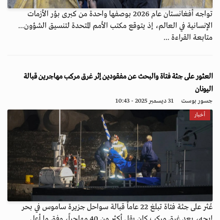
تواجه أفغانستان عام 2026 بوصفها واحدة من كبرى بؤر الأزمات
الإنسانية في العالم، إذ يتوقع مكتب الأمم المتحدة لتنسيق الشؤون...
متابعة القراءة ...
العثور على جثة فتاة والبحث عن مفقودين إثر غرق مركب مهاجرين قبالة
اليونان
جسور بوست
31 ديسمبر 2025 - 10:43
أخبار
عُثر على جثة فتاة تبلغ 22 عاماً قبالة سواحل جزيرة ساموس في بحر
إيجه، بعد غرق مركب كان يقل أكثر من 40 مهاجراً، وفق ما أعل...