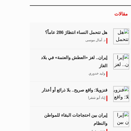
مقالات
هل تتحمل النساء انتظارَ 286 عاماً؟
د. آمال موسى
إيران.. لغز «العطش والعتمة» في بلاد
الغاز
وليد خدوري
فنزويلا: واقع صريح.. بلا ذرائع أو أعذار
إياد أبو شقرا
إيران بين احتجاجات البقاء للمواطن
والنظام