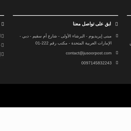
ابق على تواصل معنا
ا
مبنى إيريديوم - البرشاء الأولى - شارع أم سقيم - دبي -
الإمارات العربية المتحدة - مكتب رقم 222-01
ف
contact@jusoorpost.com
إ
0097145832243