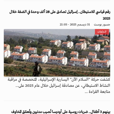
رقم قياسي للاستيطان.. إسرائيل تصادق على 28 ألف وحدة في الضفة خلال
2025
جسور بوست
31 ديسمبر 2025 - 21:03
اتجاهات
كشفت حركة "السلام الآن" اليسارية الإسرائيلية، المتخصصة في مراقبة
النشاط الاستيطاني، عن مصادقة إسرائيل خلال عام 2025 على...
متابعة القراءة ...
بينهم 3 أطفال.. ضربات روسية على أوديسا تُصيب مدنيين وتُعمّق المخاوف