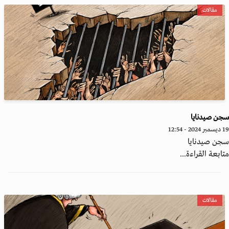
مقالات
ن صيدنايا
20 - 12:54
جن صيدنايا
ابعة القراءة...
مقالات