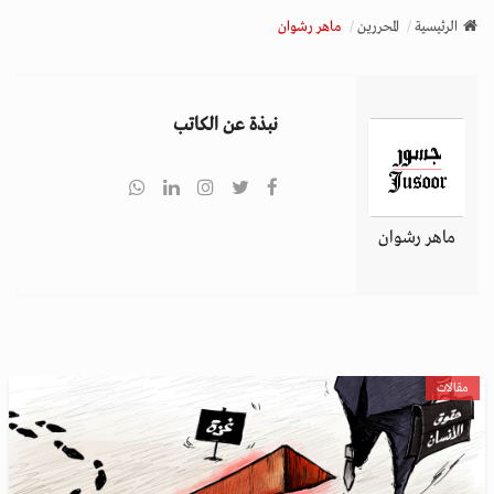
v
الرئيسية
المحررين
ماهر رشوان
i
g
a
نبذة عن الكاتب
t
i
o
n
ماهر رشوان
مقالات