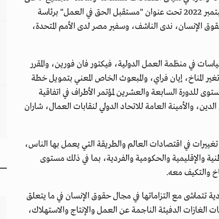
نتائج ورشة عمل عقدها مجلس حقوق الإنسان، في سبتمبر 2022 تحت عنوان "مستقبل الحق في العمل" برئاسة
لحقوق الإنسان، ندى الناشف، وسفير مصر لدى الأمم المتحدة،
السياسات في منظمة العمل الدولية، فيكتور فان فورين، والمقرر
ير المناخ، إيان فراي، والمبعوث الخاص المعني بتمويل خطة
تغير المناخ رفيع المستوى للدورة السابعة والعشرين لمؤتمر الأطراف في اتفاقية
الدين، والأمينة العامة للاتحاد الدولي لنقابات العمال، شاران
تغييرات في اقتصادات العالم والطريقة التي يعمل بها الناس،
ية والإقليمية والحكومية والفردية، بما في ذلك مستوى
خ والتكيف معه.
 تتماشى مع التزاماتها في مجال حقوق الإنسان في ما يتعلق
 الغازات الدفيئة الناجمة عن العمل والإنتاج والاستهلاك،