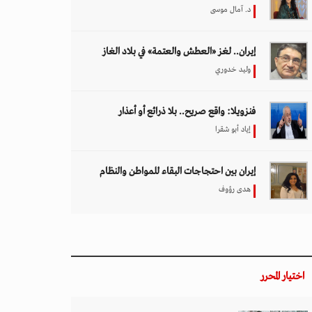
د. آمال موسى
إيران.. لغز «العطش والعتمة» في بلاد الغاز
وليد خدوري
فنزويلا: واقع صريح.. بلا ذرائع أو أعذار
إياد أبو شقرا
إيران بين احتجاجات البقاء للمواطن والنظام
هدى رؤوف
اختيار المحرر