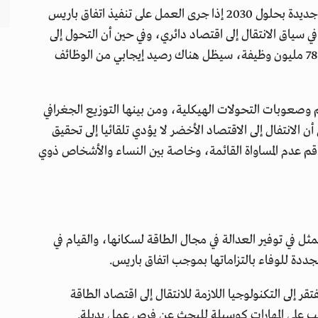
ووفقا لتقديرات المنظمة، يمكن خلق 24 مليون وظيفة جديدة بحلول 2030 إذا جرى العمل على تنفيذ اتفاق باريس
 78 مليون وظيفة أخرى في سياق الانتقال إلى اقتصاد دائري، وفي حين أن التحول إلى
الاقتصادات منخفضة الكربون سيؤدي إلى فقدان نحو 78 مليون وظيفة، سيظل هناك رصيد إيجابي من الوظائف
 وصعوبات التحولات الهيكلية، ومن بينها التوزيع الجغرافي
 الانتفال إلى الاقتصاد الأخضر لا يؤدي تلقائيا إلى تحقيق
قم عدم المساواة القائمة، وخاصة بين النساء والأشخاص ذوي
مثل في توفير العدالة في مجال الطاقة لسكانها، والقيام في
تجددة للوفاء بالتزاماتها بموجب اتفاق باريس.
قر إلى التكنولوجيا اللازمة للانتقال إلى اقتصاد الطاقة
دريب على المهارات كوسيلة للبحث عن فرص عمل بديلة.