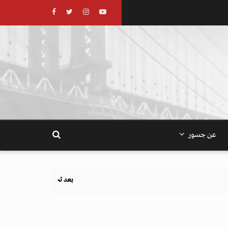
عن جسور
بعد تحذيرات أوروبية.. كيف يهدد نظام الغذاء والزراعة أهداف