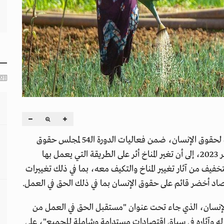
خلص تقرير تستعرضه مفوضية الأمم المتحدة السامية لحقوق الإنسان، ضمن فعاليات الدورة الـ54 لمجلس حقوق
الإنسان المنعقدة خلال الفترة من 11 سبتمبر إلى 6 أكتوبر 2023، إلى أن تغير المناخ أثر على الطريقة التي يعمل بها
تخفيف من آثار تغيير المناخ والتكيف معه، بما في ذلك تغييرات
قتصاد أخضر قائم على حقوق الإنسان بما في ذلك الحق في العمل.
الإنسان، الذي جاء تحت عنوان "مستقبل الحق في العمل من
دي له وآثاره في سياق اقتصادات مستدامة وشاملة للجميع"، على