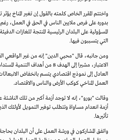
واختتم المقرر الخاص كلمته بالقول إن تغير المناخ يؤثر ت
بدوره على فرص ملايين الناس في الحق في العمل، رغم 
المسؤولية على البلدان الرئيسية المنتجة للغازات الدفيئ
التي يتسببون فيها.
ومن جانبه، قال "محيي الدين" إنه من غير الواقعي ال
الاعتبار، مشيرا إلى الهدف 8 من أه
العادل إلى نموذج اقتصادي يتسم بانخفاض الانبعاثات 
العمل المناخي كوكب الأرض والناس والاقتصاد.
وقالت "بورو"، إنه لا توجد أزمة أكبر من تلك الناشئة
أزمة انعدام مساواة وتتطلب توفير التمويل لأولئك الذ
تأثيرها.
واتفق المشاركون في ورشة العمل على أن البلدان بحاجة 