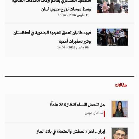
التصعيد العسكري يفاقم أزمات الخدمات الصحية
وسط موجات نزوح جنوب لبنان
11 مارس 2026 - 10:26
قيود طالبان تعمق الفجوة الجندرية في أفغانستان
وتثير تحذيرات أممية
09 مارس 2026 - 14:09
مقالات
هل تتحمل النساء انتظارَ 286 عاماً؟
د. آمال موسى
إيران.. لغز «العطش والعتمة» في بلاد الغاز