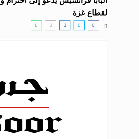
البابا فرانسيس يدعو إلى احترام 
لقطاع غزة