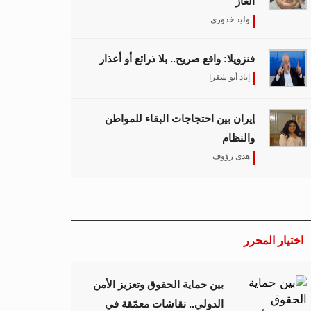
الغاز
وليد خدوري
فنزويلا: واقع صريح.. بلا ذرائع أو أعذار
إياد أبو شقرا
إيران بين احتجاجات البقاء للمواطن
والنظام
هدى رؤوف
اختيار المحرر
بين حماية الحقوق وتعزيز الأمن
الدولي.. نقاشات معمّقة في