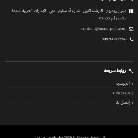
مبنى إيريديوم - البرشاء الأولى - شارع أم سقيم - دبي - الإمارات العربية المتحدة -
مكتب رقم 222-01
contact@jusoorpost.com
0097145832243
روابط سريعة
الرئيسية
فيديوهات
إتصل بنا
كل الحقوق محفوظة
© 2026 بواسطة جسور بوست