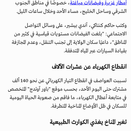
أمطار غزيرة وفيضانات مباغتة
، خصوصًا في مناطق الجنوب
الشرقي وساحل الخليج، مساء الأحد وخلال ساعات الليل.
وكتب حاكم كنتاكي، آندي بيشير، على وسائل التواصل
الاجتماعي: "بلغت الفيضانات مستويات قياسية في كثير من
المناطق"، داعيًا سكان الولاية إلى تجنب التنقل، وعدم المجازفة
بقيادة السيارات عبر المياه المتدفقة.
انقطاع الكهرباء عن عشرات الآلاف
تسببت العواصف في انقطاع التيار الكهربائي عن نحو 140 ألف
مشترك حتى اليوم الأحد، بحسب موقع "باور آوتدج" المتخصص
في متابعة أعطال الكهرباء، ما فاقم من صعوبة الحياة اليومية
للسكان في ظل الأوضاع المناخية المتطرفة.
تغير المناخ يغذي الكوارث الطبيعية