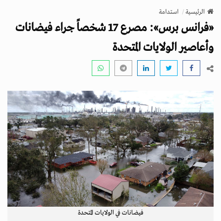
v
الرئيسية
استدامة
i
«فرانس برس»: مصرع 17 شخصاً جراء فيضانات
g
a
وأعاصير الولايات المتحدة
t
i
o
n
فيضانات في الولايات المتحدة