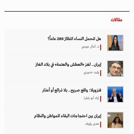
مقالات
هل تتحمل النساء انتظارَ 286 عاماً؟
د. آمال موسى
إيران.. لغز «العطش والعتمة» في بلاد الغاز
وليد خدوري
فنزويلا: واقع صريح.. بلا ذرائع أو أعذار
إياد أبو شقرا
إيران بين احتجاجات البقاء للمواطن والنظام
هدى رؤوف