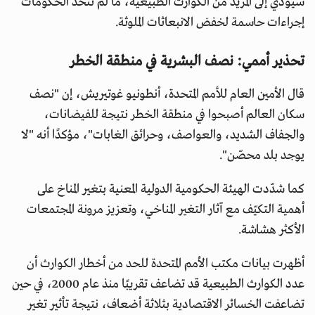
سيؤدي إلى المزيد من الكوارث الطبيعية، ما لم تتخذ الحكومات
إجراءات حاسمة لخفض الانبعاثات الملوثة.
تحذير أممي: نصف البشرية في منطقة الخطر
قال الأمين العام للأمم المتحدة، أنطونيو غوتيريش، إن "نصف
سكان العالم أصبحوا في منطقة الخطر نتيجة للفيضانات،
والجفاف الشديد، والعواصف، وحرائق الغابات"، مؤكدًا أنه "لا
يوجد بلد محصّن".
كما شدّدت الهيئة الحكومية الدولية المعنية بتغير المناخ على
أهمية التكيّف مع آثار التغير المناخي، وتعزيز مرونة المجتمعات
الأكثر هشاشة.
أظهرت بيانات مكتب الأمم المتحدة للحد من أخطار الكوارث أن
عدد الكوارث الطبيعية قد تضاعف تقريبًا منذ عام 2000، في حين
تضاعفت الخسائر الاقتصادية بثلاثة أضعاف، نتيجة تأثير تغير