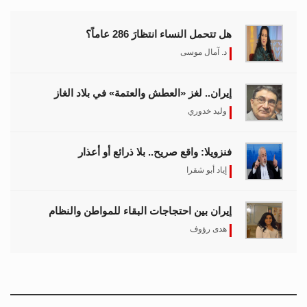
هل تتحمل النساء انتظارَ 286 عاماً؟
د. آمال موسى
إيران.. لغز «العطش والعتمة» في بلاد الغاز
وليد خدوري
فنزويلا: واقع صريح.. بلا ذرائع أو أعذار
إياد أبو شقرا
إيران بين احتجاجات البقاء للمواطن والنظام
هدى رؤوف