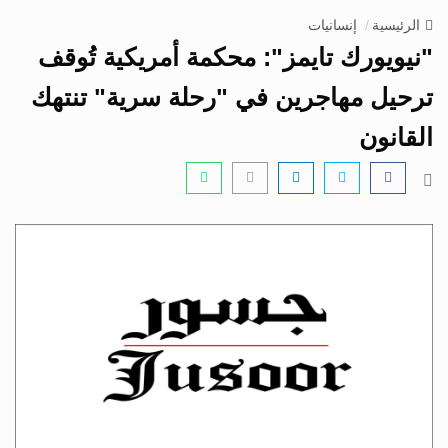
v
الرئيسية
إنسانيات
i
"نيويورك تايمز": محكمة أمريكية تُوقف
g
a
ترحيل مهاجرين في "رحلة سرية" تنتهك
t
القانون
i
o
n