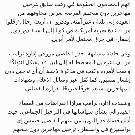
اتهم المحامون الحكومة في وقت سابق بترحيل
مهاجرين دون منحهم الفرصة لعرض مخاوفهم من
العودة إلى بلدان غير آمنة، وذكروا أن أربعة رجال رُحّلوا
من قاعدة بحرية أمريكية في كوبا إلى السلفادور دون
إشعار، في خرق محتمل لأمر أبريل.
وفي حادثة مشابهة، حذر القاضي مورفي إدارة ترامب
من أن الترحيل المخطط له إلى ليبيا قد يشكل انتهاكًا
واضحًا لأمره، وكتب في مذكرة لاحقة أن أي ترحيل دون
إشعار مسبق، كما نُقل عبر وسائل الإعلام وشهادات
المهاجرين، سيعد خرقًا صريحًا لقراره القضائي.
وشهدت إدارة ترامب مرارًا اعتراضات من القضاء
الفيدرالي بشأن سياساتها في الترحيل الجماعي، حيث
أدان قضاة فدراليون، من بينهم القاضي جيمس إي.
بواسبيرغ في واشنطن، ترحيل مهاجرين دون منحهم