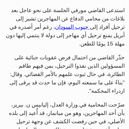
استدعى القاضي مورفي الجلسة على نحو عاجل بعد
بلاغات من محامي الدفاع عن المهاجرين تشير إلى
ترحيل أفراد إلى
جنوب السودان
، رغم أمر أصدره في
أبريل يمنع ترحيل أي مهاجر إلى دولة لا ينتمي إليها دون
مهلة 15 يومًا للطعن.
حذّر القاضي من احتمال فرض عقوبات جنائية على
المسؤولين الذين نفذوا الترحيل، بمن فيهم طاقم
الطائرة، في حال ثبوت علمهم بالأمر القضائي. وقال:
"بناءً على ما سمعته اليوم، فإن ما حدث قد يرقى إلى
ازدراء المحكمة".
صرّحت المحامية في وزارة العدل، إليانيس ن. بيريز،
بأن أحد المهاجرين، وهو من ميانمار، قد أُعيد إلى بلده
الأصلي، في حين رفضت الكشف عن وجهة ترحيل