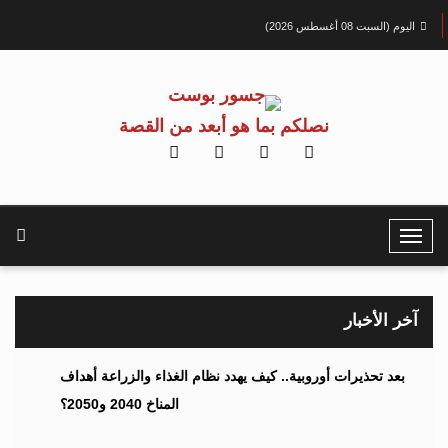
اليوم (السبت 08 أغسطس 2026)
نصلكم بما هو أبعد من القصة
T
o
g
g
آخر الأخبار
l
e
بعد تحذيرات أوروبية.. كيف يهدد نظام الغذاء والزراعة أهداف
N
المناخ 2040 و2050؟
a
v