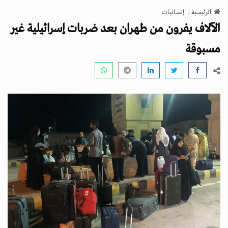
v
الرئيسية
إنسانيات
i
الآلاف يفرون من طهران بعد ضربات إسرائيلية غير
g
a
مسبوقة
t
i
o
n