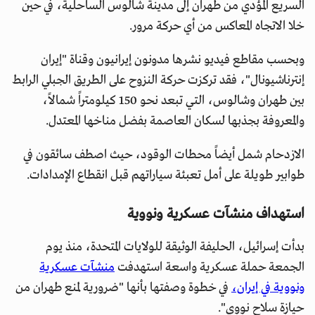
السريع المؤدي من طهران إلى مدينة شالوس الساحلية، في حين
خلا الاتجاه المعاكس من أي حركة مرور.
وبحسب مقاطع فيديو نشرها مدونون إيرانيون وقناة "إيران
إنترناشيونال"، فقد تركزت حركة النزوح على الطريق الجبلي الرابط
بين طهران وشالوس، التي تبعد نحو 150 كيلومتراً شمالاً،
والمعروفة بجذبها لسكان العاصمة بفضل مناخها المعتدل.
الازدحام شمل أيضاً محطات الوقود، حيث اصطف سائقون في
طوابير طويلة على أمل تعبئة سياراتهم قبل انقطاع الإمدادات.
استهداف منشآت عسكرية ونووية
بدأت إسرائيل، الحليفة الوثيقة للولايات المتحدة، منذ يوم
الجمعة حملة عسكرية واسعة استهدفت
منشآت عسكرية
ونووية في إيران،
في خطوة وصفتها بأنها "ضرورية لمنع طهران من
حيازة سلاح نووي".