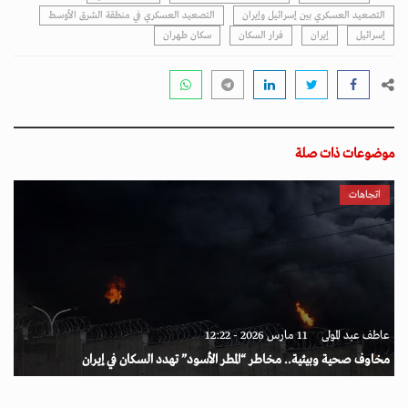
التصعيد العسكري بين إسرائيل وإيران
التصعيد العسكري في منطقة الشرق الأوسط
إسرائيل
إيران
فرار السكان
سكان طهران
موضوعات ذات صلة
اتجاهات
عاطف عبد المولى
11 مارس 2026 - 12:22
مخاوف صحية وبيئية.. مخاطر “المطر الأسود” تهدد السكان في إيران