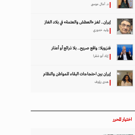
د. آمال موسى
إيران.. لغز «العطش والعتمة» في بلاد الغاز
وليد خدوري
فنزويلا: واقع صريح.. بلا ذرائع أو أعذار
إياد أبو شقرا
إيران بين احتجاجات البقاء للمواطن والنظام
هدى رؤوف
اختيار المحرر