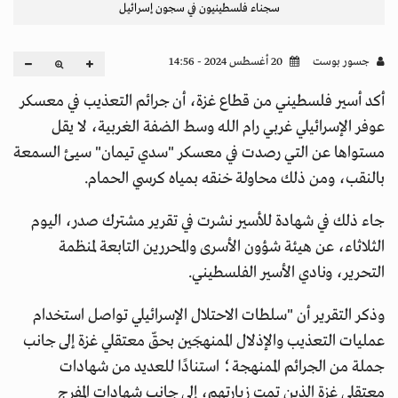
سجناء فلسطينيون في سجون إسرائيل
جسور بوست
20 أغسطس 2024 - 14:56
أكد أسير فلسطيني من قطاع غزة، أن جرائم التعذيب في معسكر
عوفر الإسرائيلي غربي رام الله وسط الضفة الغربية، لا يقل
مستواها عن التي رصدت في معسكر "سدي تيمان" سيئ السمعة
بالنقب، ومن ذلك محاولة خنقه بمياه كرسي الحمام.
جاء ذلك في شهادة للأسير نشرت في تقرير مشترك صدر، اليوم
الثلاثاء، عن هيئة شؤون الأسرى والمحررين التابعة لمنظمة
التحرير، ونادي الأسير الفلسطيني.
وذكر التقرير أن "سلطات الاحتلال الإسرائيلي تواصل استخدام
عمليات التعذيب والإذلال الممنهجَين بحقّ معتقلي غزة إلى جانب
جملة من الجرائم الممنهجة؛ استنادًا للعديد من شهادات
معتقلي غزة الذين تمت زيارتهم، إلى جانب شهادات المفرج