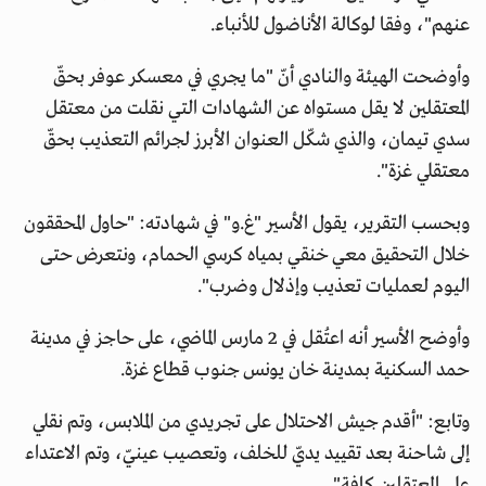
عنهم"، وفقا لوكالة الأناضول للأنباء.
وأوضحت الهيئة والنادي أنّ "ما يجري في معسكر عوفر بحقّ
المعتقلين لا يقل مستواه عن الشهادات التي نقلت من معتقل
سدي تيمان، والذي شكّل العنوان الأبرز لجرائم التعذيب بحقّ
معتقلي غزة".
وبحسب التقرير، يقول الأسير "غ.و" في شهادته: "حاول المحققون
خلال التحقيق معي خنقي بمياه كرسي الحمام، ونتعرض حتى
اليوم لعمليات تعذيب وإذلال وضرب".
وأوضح الأسير أنه اعتُقل في 2 مارس الماضي، على حاجز في مدينة
حمد السكنية بمدينة خان يونس جنوب قطاع غزة.
وتابع: "أقدم جيش الاحتلال على تجريدي من الملابس، وتم نقلي
إلى شاحنة بعد تقييد يديّ للخلف، وتعصيب عينيّ، وتم الاعتداء
على المعتقلين كافة".