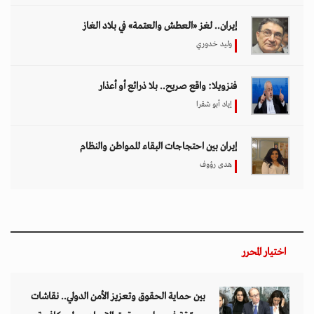
إيران.. لغز «العطش والعتمة» في بلاد الغاز
وليد خدوري
فنزويلا: واقع صريح.. بلا ذرائع أو أعذار
إياد أبو شقرا
إيران بين احتجاجات البقاء للمواطن والنظام
هدى رؤوف
اختيار المحرر
بين حماية الحقوق وتعزيز الأمن الدولي.. نقاشات