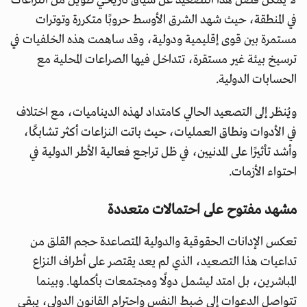
لا يمكن فصل هذا التصعيد عن سياق تاريخي طويل من النزاعات
في المنطقة، حيث شهد الشرق الأوسط حروبًا متكررة وتوترات
مستمرة بين قوى إقليمية ودولية، وقد ساهمت هذه الخلفيات في
ترسيخ بيئة غير مستقرة، تتداخل فيها الصراعات المحلية مع
الحسابات الدولية.
ويُنظر إلى التصعيد الحالي كامتداد لهذه الديناميات، مع اختلاف
في الأدوات ونطاق العمليات، حيث باتت النزاعات أكثر تشابكًا،
وأشد تأثيرًا على المدنيين، في ظل تراجع فعالية الأطر الدولية في
احتواء الأزمات.
مشهد مفتوح على احتمالات متعددة
تعكس الإدانات الحقوقية والدولية المتصاعدة حجم القلق من
تداعيات هذا التصعيد، الذي لم يعد يقتصر على أطراف النزاع
المباشرين، بل امتد ليشمل دولًا ومجتمعات بأكملها. وبينما
تتواصل الدعوات إلى ضبط النفس واحترام القانون الدولي، يبقى