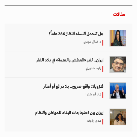
مقالات
هل تتحمل النساء انتظارَ 286 عاماً؟
د. آمال موسى
إيران.. لغز «العطش والعتمة» في بلاد الغاز
وليد خدوري
فنزويلا: واقع صريح.. بلا ذرائع أو أعذار
إياد أبو شقرا
إيران بين احتجاجات البقاء للمواطن والنظام
هدى رؤوف