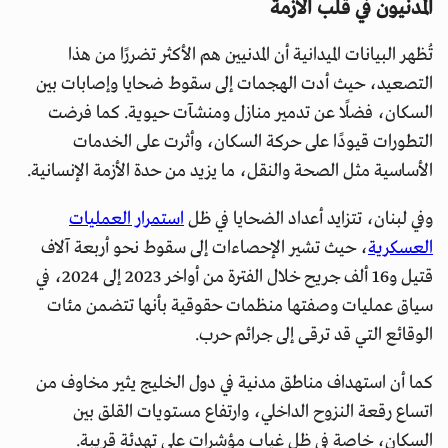
المدنيون في قلب الأزمة
تُظهر البيانات الميدانية أن المدنيين هم الأكثر تضررًا من هذا
التصعيد، حيث أدت الهجمات إلى سقوط ضحايا وإصابات بين
السكان، فضلًا عن تدمير منازل ومنشآت حيوية. كما فرضت
التطورات قيودًا على حركة السكان، وأثرت على الخدمات
الأساسية مثل الصحة والنقل، ما يزيد من حدة الأزمة الإنسانية.
وفي لبنان، تتزايد أعداد الضحايا في ظل
استمرار العمليات
العسكرية
، حيث تشير الإحصاءات إلى سقوط نحو أربعة آلاف
قتيل و16 ألف جريح خلال الفترة من أواخر 2023 إلى 2024، في
سياق عمليات وصفتها منظمات حقوقية بأنها تتضمن مئات
الوقائع التي قد ترقى إلى جرائم حرب.
كما أن استهداف مناطق مدنية في دول الخليج يثير مخاوف من
اتساع رقعة النزوح الداخلي، وارتفاع مستويات القلق بين
السكان، خاصة في ظل غياب مؤشرات على تهدئة قريبة.