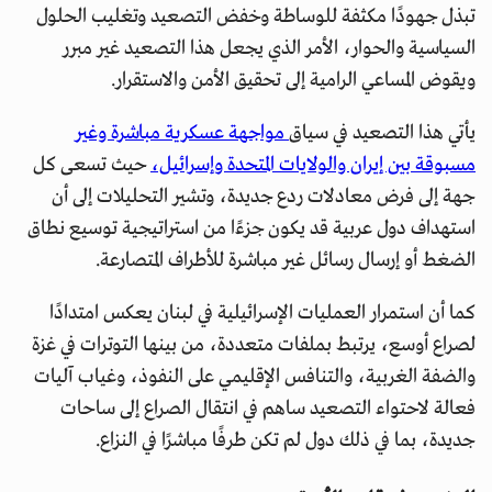
تبذل جهودًا مكثفة للوساطة وخفض التصعيد وتغليب الحلول
السياسية والحوار، الأمر الذي يجعل هذا التصعيد غير مبرر
ويقوض المساعي الرامية إلى تحقيق الأمن والاستقرار.
يأتي هذا التصعيد في سياق
مواجهة عسكرية مباشرة وغير
مسبوقة بين إيران والولايات المتحدة وإسرائيل،
حيث تسعى كل
جهة إلى فرض معادلات ردع جديدة، وتشير التحليلات إلى أن
استهداف دول عربية قد يكون جزءًا من استراتيجية توسيع نطاق
الضغط أو إرسال رسائل غير مباشرة للأطراف المتصارعة.
كما أن استمرار العمليات الإسرائيلية في لبنان يعكس امتدادًا
لصراع أوسع، يرتبط بملفات متعددة، من بينها التوترات في غزة
والضفة الغربية، والتنافس الإقليمي على النفوذ، وغياب آليات
فعالة لاحتواء التصعيد ساهم في انتقال الصراع إلى ساحات
جديدة، بما في ذلك دول لم تكن طرفًا مباشرًا في النزاع.