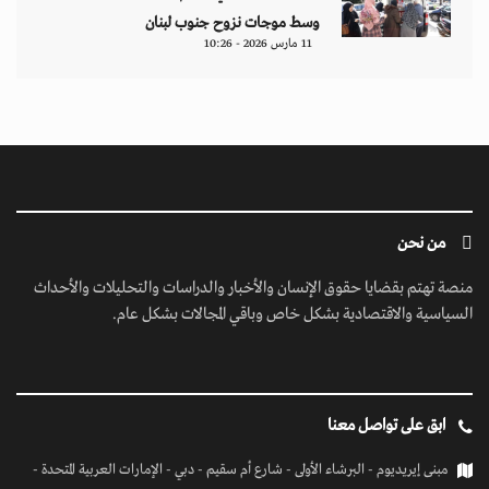
ابق على تواصل معنا
مبنى إيريديوم - البرشاء الأولى - شارع أم سقيم - دبي - الإمارات العربية المتحدة -
مكتب رقم 222-01
contact@jusoorpost.com
0097145832243
روابط سريعة
الرئيسية
فيديوهات
إتصل بنا