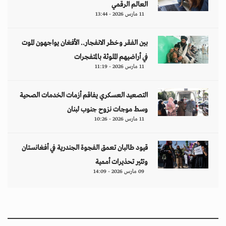
مقالات
هل تتحمل النساء انتظارَ 286 عاماً؟
د. آمال موسى
إيران.. لغز «العطش والعتمة» في بلاد الغاز
وليد خدوري
فنزويلا: واقع صريح.. بلا ذرائع أو أعذار
إياد أبو شقرا
إيران بين احتجاجات البقاء للمواطن والنظام