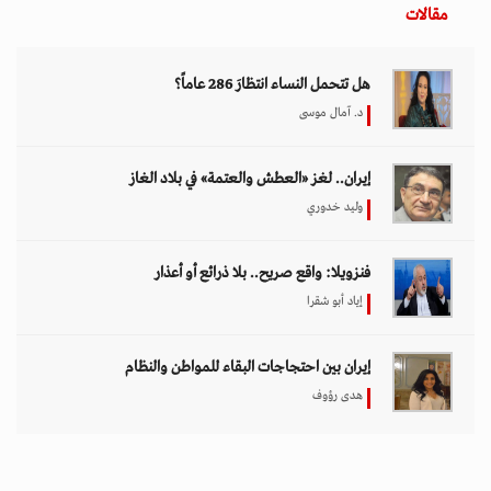
هدى رؤوف
اختيار المحرر
بين حماية الحقوق وتعزيز الأمن الدولي.. نقاشات
معمّقة في مجلس حقوق الإنسان حول مكافحة
الإرهاب
11 مارس 2026 - 09:30
بين الفقر وخطر الانفجار.. الأفغان يواجهون الموت
في أراضيهم الملوثة بالمتفجرات
11 مارس 2026 - 11:19
تصاعد التنمر الإلكتروني يهدد سلامة الأطفال في