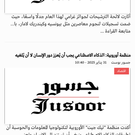
أثارت لائحة الترشيحات لجوائز غرامي لهذا العام جدلًا واسعًا، حيث
ضمت تسجيلات لنجوم معاصرين مثل بيونسيه وكيندريك لامار، با...
متابعة القراءة ...
منظمة أوروبية: الذكاء الاصطناعي يجب أن يُعزز دور الإنسان لا أن يُلغيه
جسور بوست
31 يناير 2025 - 10:40
اقتصاد
أكدت منظمة "تيك جيت" الأوروبية لتكنولوجيا المعلومات والحوسبة أن