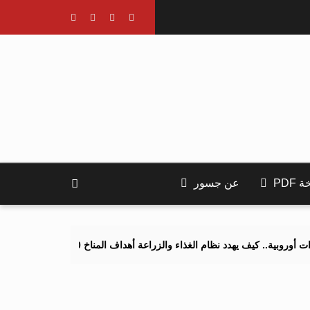
PDF
عن جسور
يف يهدد نظام الغذاء والزراعة أهداف المناخ 2040 و2050؟
تصاعد التنم