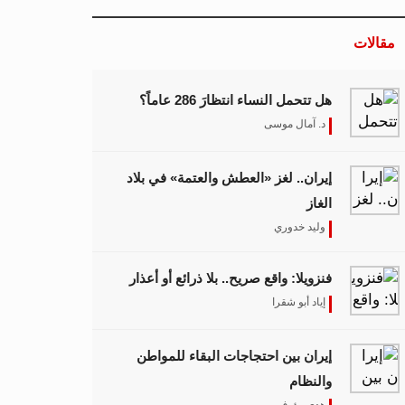
مقالات
هل تتحمل النساء انتظارَ 286 عاماً؟
د. آمال موسى
إيران.. لغز «العطش والعتمة» في بلاد
الغاز
وليد خدوري
فنزويلا: واقع صريح.. بلا ذرائع أو أعذار
إياد أبو شقرا
إيران بين احتجاجات البقاء للمواطن
والنظام