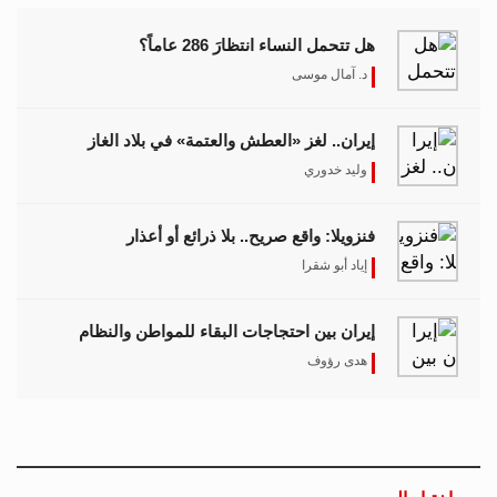
هل تتحمل النساء انتظارَ 286 عاماً؟
د. آمال موسى
إيران.. لغز «العطش والعتمة» في بلاد الغاز
وليد خدوري
فنزويلا: واقع صريح.. بلا ذرائع أو أعذار
إياد أبو شقرا
إيران بين احتجاجات البقاء للمواطن والنظام
هدى رؤوف