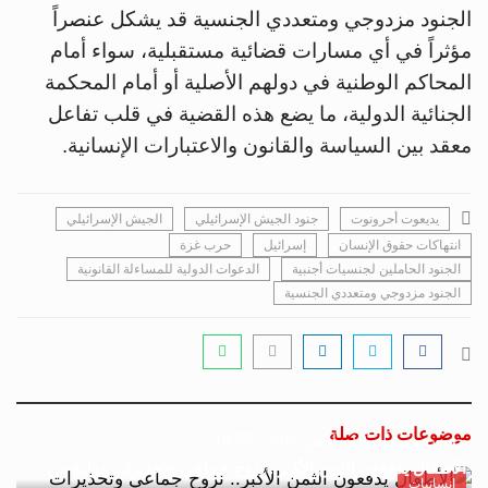
الجنود مزدوجي ومتعددي الجنسية قد يشكل عنصراً
مؤثراً في أي مسارات قضائية مستقبلية، سواء أمام
المحاكم الوطنية في دولهم الأصلية أو أمام المحكمة
الجنائية الدولية، ما يضع هذه القضية في قلب تفاعل
معقد بين السياسة والقانون والاعتبارات الإنسانية.
يديعوت أحرونوت
جنود الجيش الإسرائيلي
الجيش الإسرائيلي
انتهاكات حقوق الإنسان
إسرائيل
حرب غزة
الجنود الحاملين لجنسيات أجنبية
الدعوات الدولية للمساءلة القانونية
الجنود مزدوجي ومتعددي الجنسية
موضوعات ذات صلة
جسور بوست
10 مارس 2026 - 14:55
الأطفال يدفعون الثمن الأكبر.. نزوح جماعي وتحذيرات دولية من
إنسانيات