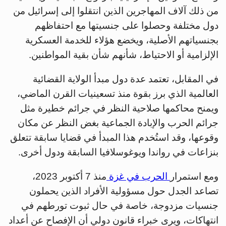
من ذلك آلاف المهاجرين الذين انتقلوا إلى إسرائيل من
دول مختلفة وحصلوا على جنسيتها مع احتفاظهم
بجنسياتهم الأصلية، ويخضع هؤلاء للخدمة العسكرية
الإلزامية أو الاحتياط، شأنهم شأن بقية المواطنين.
في المقابل، تعتمد عدة دول مبدأ الولاية القضائية
العالمية الذي برز بقوة منذ تسعينيات القرن الماضي،
ويمنح محاكمها صلاحية النظر في جرائم خطيرة مثل
جرائم الحرب والإبادة الجماعية بغض النظر عن مكان
وقوعها، وقد استُخدم هذا المبدأ في قضايا سابقة تتعلق
بنزاعات في رواندا ويوغوسلافيا السابقة ودول أخرى.
ومع استمرار
الحرب في غزة
منذ 7 أكتوبر 2023،
تصاعد الجدل حول مسؤولية الأفراد الذين يحملون
جنسيات مزدوجة، خاصة في حال ثبوت تورطهم في
انتهاكات، ويرى خبراء قانون دولي أن الإفصاح عن أعداد