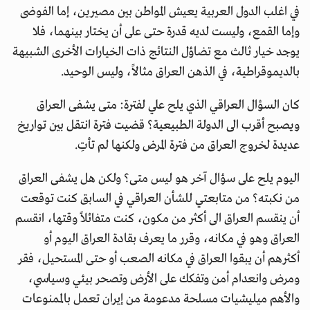
في اغلب الدول العربية يعيش المواطن بين مصيرين، إما الفوضى
وإما القمع، وليست لديه قدرة حتى على أن يختار بينهما، فلا
يوجد خيار ثالث مع تضاؤل النتائج ذات الخيارات الأخرى الشبيهة
بالديموقراطية، في الذهن العراق مثالاً، وليس الوحيد.
كان السؤال العراقي الذي يلح علي لفترة: متى يشفى العراق
ويصبح أقرب الى الدولة الطبيعية؟ قضيت فترة انتقل بين تواريخ
عديدة لخروج العراق من فترة المرض ولكنها لم تأتِ.
اليوم يلح على سؤال آخر هو ليس متى؟ ولكن هل يشفى العراق
من نكبته؟ من متابعتي للشأن العراقي في السابق كنت توقعت
أن ينقسم العراق الى أكثر من مكون، كنت متفائلاً وقتها، انقسم
العراق وهو في مكانه، وقرر ما يعرف بقادة العراق اليوم أو
أكثرهم أن يبقوا العراق في مكانه الصعب أو حتى المستحيل، فقر
ومرض وانعدام أمن وتفكك على الأرض وتصحر بيئي وسياسي،
والأهم ميليشيات مسلحة مدعومة من إيران تعمل بالممنوعات