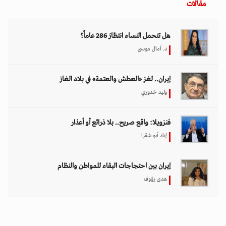
مقالات
هل تتحمل النساء انتظارَ 286 عاماً؟
د. آمال موسى
إيران.. لغز «العطش والعتمة» في بلاد الغاز
وليد خدوري
فنزويلا: واقع صريح.. بلا ذرائع أو أعذار
إياد أبو شقرا
إيران بين احتجاجات البقاء للمواطن والنظام
هدى رؤوف