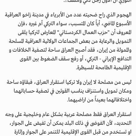
النوري أن الأول رجل ذكي ومثقف!!.
الهجوم الذي راح ضحيته عدد من الأبرياء في مدينة زاخو العراقية
الأسبوع الماضي، أياً كان المتسبب، سواء التركي أم غيره ،فإن
المعروف أن "حزب العمال الكردستاني" المعارض لتركيا يلقى
التمويل والرعاية من بعض الجماعات الولائية العراقية المسلحة
والممولة من إيران، فقد أصبح العراق ساحة لتصفية الخلافات و
التدافع الإيراني - التركي، أو رفع سقف الضغوط بين القوى
الإقليمية الطامحة للسيطرة.
ليس من مصلحة لا إيران ولا تركيا استقرار العراق، فبقاؤه ساحة
ومكان تمويل واستنزاف يناسب القوتين في تصفية حساباتهما
واختلافاتهما بعيداً من اراضيهما.
استقرار العراق فقط مصلحة عربية بشكل عام وخليجية على وجه
التحديد، لأن الفوضى في ذلك البلد يمكن أن تفيض على الجوار،
او تستخدم من قبل القوى الإقليمية للتنمر على الجوار وإثارة