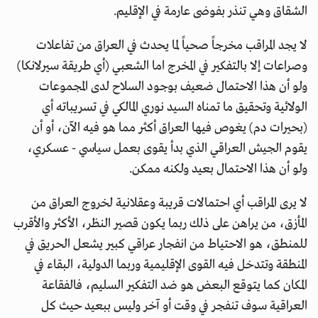
الشقاق وهي تنذر بفوضى عارمة في الإقليم.
لا يجد المراقب مخرجاً صحياً لما يحدث في العراق من تفاعلات
وصراعات إلا بالتفكير في المخرج اما الشعبي (أي طريقة سيرلانكا)
ولو أن هذا الاحتمال ضعيف بوجود السلاح لدى المجموعات
الولائية وتحقيق ما تمناه السيد نوري المالكي في تسريباته أي
(بحيرات دم) يغوص فيها العراق أكثر مما هو فيه الآن، أو أن
يقوم الجيش العراقي الذي بدأ يقوى بعمل سياسي - عسكري،
ولو أن هذا الاحتمال بعيد ولكنه ممكن.
لا يرى المراقب أي احتمالات قريبة وعقلانية لخروج العراق من
المأزق، من يراهن على ذلك ربما يكون قصير النظر، الأكثر والأقرب
للمنطق، هو الاحتياط من انفجار عراقي كبير يشعل الحريق في
المنطقة وتتدخل فيه القوى الإقليمية وربما الدولية، البقاء في
المكان كما يتوقع البعض هو ضد التفكير السليم، فالفقاعة
العراقية سوف تنفجر في وقت أو آخر وليس ببعيد حيث كل