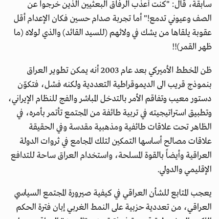
سابقة، قال: "كنت أعذب الرفاق البعثيين الذين خرجوا عن
الصف وعيوني تدمع!" أما تجربة صدام حسين فكان الإعدام أقل
عقوبة يلقاها من يشك في ولائهم (للسيد القائد) والذي لولاه (ما
ظهر القمر)!!
ظن المخطط الأميركي بعد عام 2003 أنه يمكن تطوير العراق
بنموذج قريب الى الديموقراطية التعددية ولكنه فشل، فتكوّن
دستور معيب وتفاقم الأمر بالتدخل المباشر والفج للنظام الإيراني،
وتطبيق استراتيجيته في تربية طائفة من المجتمع تأتمر بأمره، في
الظاهر تحت علاقات طائفية ومذهبية مقدسة وفي الحقيقة
علاقات مصالح أساسها التمكين لتلك المجامع في ثروات الدولة
العراقية وأيضاً بالقوة المسلحة، واستخدام العراق ساحة للتدافع
الإقليمي والدولي.
يعجب المتابع للشأن العراقي في كيفية صيرورة المجتمع السياسي
العراقي، من تعددية حزبية على النمط الغربي إبان فترة الحكم