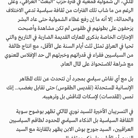
الملكي، الى شمولية قمعية في فترة حزب "البعث" العراقي، وعلى
الرغم من ما شاب تلك الفترات من ثقافة سياسية تدعي الاختلاف
والحداثة، إلا أنه ما إن رفع غطاء الشمولية حتى عاد البشر
يزحفون على بطونهم في طقوس لم تكن مشاهدة وأصبحت
الإجازات الخاصة بذكرى المعارك القديمة الضاربة في التاريخ والتي
تحيا في العراق تمثل ثلث أيام السنة على الأقل، مع انتاج طائفة
من السياسيين فقراء في قدراتهم وخبرتهم الى حد الإفلاس المعنوي
مع شراهة للاستحواذ على المال العام.
بل مع أي نقاش سياسي بمجرد أن تتحدث عن تلك المظاهر
الإنسانية المستحدثة (تقديس الطقوس) حتى تقابل بغضب... إنك
تمس (المقدسات) لإسكات المناقش بل وترهيبه.
في التسريبان الأخيرة للسيد نوري المالكي تظهر بوضوح سوية
الثقافة السياسية بل الذكاء السياسي المحدود لطاقم السياسيين
العراقيين، السيد جورج بوش الابن يظهر بالمقارنة مع السيد