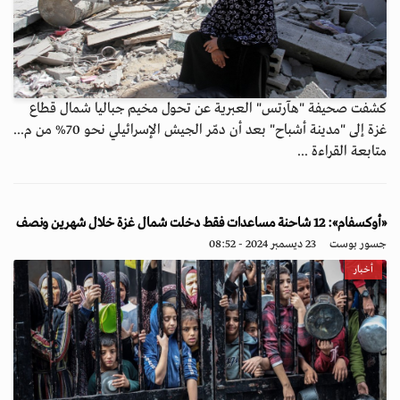
كشفت صحيفة "هآرتس" العبرية عن تحول مخيم جباليا شمال قطاع
غزة إلى "مدينة أشباح" بعد أن دمّر الجيش الإسرائيلي نحو 70% من م...
متابعة القراءة ...
«أوكسفام»: 12 شاحنة مساعدات فقط دخلت شمال غزة خلال شهرين ونصف
جسور بوست
23 ديسمبر 2024 - 08:52
أخبار