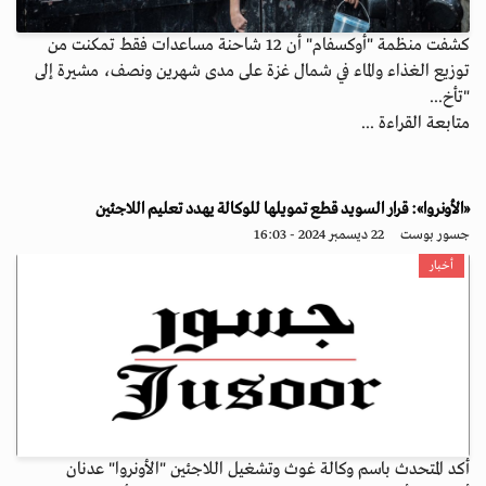
كشفت منظمة "أوكسفام" أن 12 شاحنة مساعدات فقط تمكنت من
توزيع الغذاء والماء في شمال غزة على مدى شهرين ونصف، مشيرة إلى
"تأخ...
متابعة القراءة ...
«الأونروا»: قرار السويد قطع تمويلها للوكالة يهدد تعليم اللاجئين
جسور بوست
22 ديسمبر 2024 - 16:03
أخبار
أكد المتحدث باسم وكالة غوث وتشغيل اللاجئين "الأونروا" عدنان