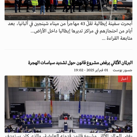
أبحرت سفينة إيطالية تقلّ 43 مهاجراً من ميناء شينجين في ألبانيا، بعد
أيام من احتجازهم في مراكز تديرها إيطاليا داخل الأراض...
متابعة القراءة ...
البرلمان الألماني يرفض مشروع قانون حول تشديد سياسات الهجرة
جسور بوست
01 فبراير 2025 - 19:02
أخبار
رفض البرلمان الألماني مشروع قانون قدمته المعارضة، والذي كان يستهدف