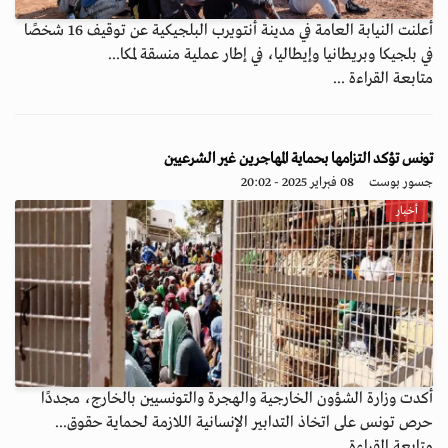
أعلنت النيابة العامة في مدينة أنتويرب البلجيكية عن توقيف 16 شخصًا
في بلجيكا وبريطانيا وإيطاليا، في إطار عملية منسقة لمكا...
متابعة القراءة ...
تونس تؤكد التزامها بحماية المهاجرين غير الشرعيين
جسور بوست
08 فبراير 2025 - 20:02
أخبار
أكدت وزارة الشؤون الخارجية والهجرة والتونسيين بالخارج، مجددًا
حرص تونس على اتخاذ التدابير الإنسانية اللازمة لحماية حقوق...
متابعة القراءة ...