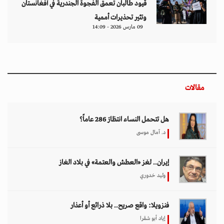
قيود طالبان تعمق الفجوة الجندرية في أفغانستان
وتثير تحذيرات أممية
09 مارس 2026 - 14:09
مقالات
هل تتحمل النساء انتظارَ 286 عاماً؟
د. آمال موسى
إيران.. لغز «العطش والعتمة» في بلاد الغاز
وليد خدوري
فنزويلا: واقع صريح.. بلا ذرائع أو أعذار
إياد أبو شقرا