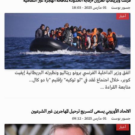
فرنسا وبريطانيا تعززان «رقابة الحدود» لمكافحة الهجرة غير النظامية
جسور بوست
01 مارس 2025 - 18:03
أخبار
اتفق وزير الداخلية الفرنسي برونو ريتاليو ونظيرته البريطانية إيفيت
كوبر، خلال اجتماع عُقد في "لو توكيه" بإقليم "با دو كال...
متابعة القراءة ...
الاتحاد الأوروبي يسعى لتسريع ترحيل المهاجرين غير الشرعيين
جسور بوست
01 مارس 2025 - 09:12
أخبار