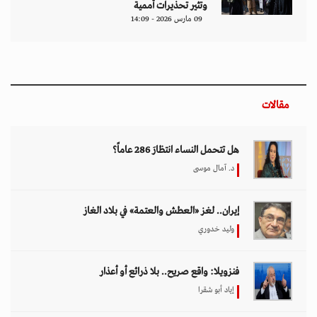
وتثير تحذيرات أممية
09 مارس 2026 - 14:09
مقالات
هل تتحمل النساء انتظارَ 286 عاماً؟
د. آمال موسى
إيران.. لغز «العطش والعتمة» في بلاد الغاز
وليد خدوري
فنزويلا: واقع صريح.. بلا ذرائع أو أعذار
إياد أبو شقرا