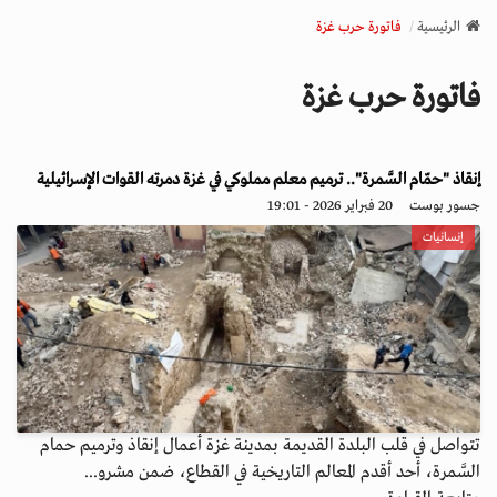
v
الرئيسية
فاتورة حرب غزة
i
g
فاتورة حرب غزة
a
t
i
o
إنقاذ "حمّام السَّمرة".. ترميم معلم مملوكي في غزة دمرته القوات الإسرائيلية
n
جسور بوست
20 فبراير 2026 - 19:01
إنسانيات
تتواصل في قلب البلدة القديمة بمدينة غزة أعمال إنقاذ وترميم حمام
السَّمرة، أحد أقدم المعالم التاريخية في القطاع، ضمن مشرو...