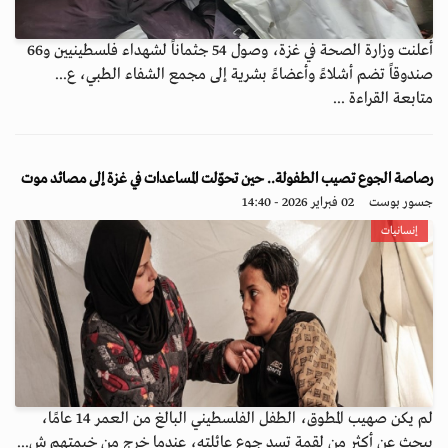
أعلنت وزارة الصحة في غزة، وصول 54 جثماناً لشهداء فلسطينيين و66
صندوقاً تضم أشلاءً وأعضاءً بشرية إلى مجمع الشفاء الطبي، ع...
متابعة القراءة ...
رصاصة الجوع تصيب الطفولة.. حين تحوّلت المساعدات في غزة إلى مصائد موت
جسور بوست
02 فبراير 2026 - 14:40
إنسانيات
لم يكن صهيب المطوق، الطفل الفلسطيني البالغ من العمر 14 عامًا،
يبحث عن أكثر من لقمة تسد جوع عائلته، عندما خرج من خيمتهم ش...