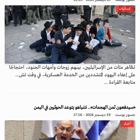
إنسانيات
تظاهر مئات من الإسرائيليين، بينهم زوجات وأمهات الجنود، احتجاجًا
على إعفاء اليهود المتشددين من الخدمة العسكرية، في وقت تش...
متابعة القراءة ...
«سيدفعون ثمن الهجمات».. نتنياهو يتوعد الحوثيين في اليمن
جسور بوست
19 ديسمبر 2024 - 17:16
أخبار