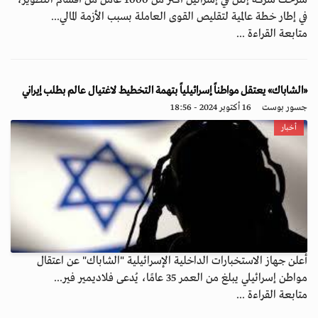
سرحت شركة إنتل في إسرائيل أكثر من 1000 عامل من أقسام التطوير،
في إطار خطة عالمية لتقليص القوى العاملة بسبب الأزمة المالي...
متابعة القراءة ...
«الشاباك» يعتقل مواطناً إسرائيلياً بتهمة التخطيط لاغتيال عالم بطلب إيراني
جسور بوست
16 أكتوبر 2024 - 18:56
أخبار
أعلن جهاز الاستخبارات الداخلية الإسرائيلية "الشاباك" عن اعتقال
مواطن إسرائيلي يبلغ من العمر 35 عامًا، يُدعى فلاديمير فير...
متابعة القراءة ...